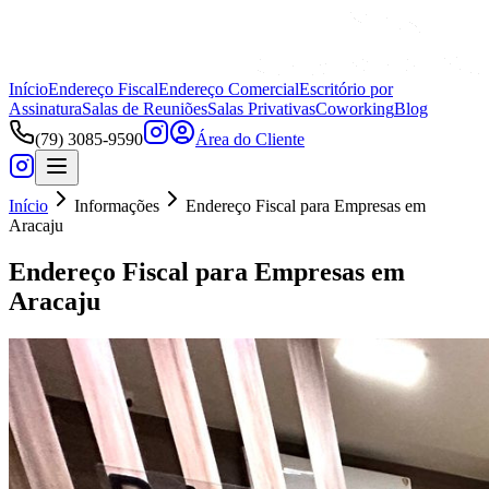
Início
Endereço Fiscal
Endereço Comercial
Escritório por
Assinatura
Salas de Reuniões
Salas Privativas
Coworking
Blog
(79) 3085-9590
Área do Cliente
Início
Informações
Endereço Fiscal para Empresas em
Aracaju
Endereço Fiscal para Empresas em
Aracaju